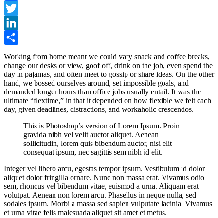
Facebook
Twitter
LinkedIn
Compartir
Working from home meant we could vary snack and coffee breaks,
change our desks or view, goof off, drink on the job, even spend the
day in pajamas, and often meet to gossip or share ideas. On the other
hand, we bossed ourselves around, set impossible goals, and
demanded longer hours than office jobs usually entail. It was the
ultimate “flextime,” in that it depended on how flexible we felt each
day, given deadlines, distractions, and workaholic crescendos.
This is Photoshop’s version of Lorem Ipsum. Proin
gravida nibh vel velit auctor aliquet. Aenean
sollicitudin, lorem quis bibendum auctor, nisi elit
consequat ipsum, nec sagittis sem nibh id elit.
Integer vel libero arcu, egestas tempor ipsum. Vestibulum id dolor
aliquet dolor fringilla ornare. Nunc non massa erat. Vivamus odio
sem, rhoncus vel bibendum vitae, euismod a urna. Aliquam erat
volutpat. Aenean non lorem arcu. Phasellus in neque nulla, sed
sodales ipsum. Morbi a massa sed sapien vulputate lacinia. Vivamus
et urna vitae felis malesuada aliquet sit amet et metus.