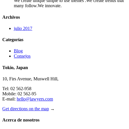
We create unique simple to use themes .We create trends that
many follow.We innovate.
Archivos
julio 2017
Categorías
Blog
Consejos
Tokio, Japan
10, Firs Avenue, Muswell Hill,
Tel: 02 562-958
Mobile: 02 562-95
E-mail:
hello@lawyers.com
Get directions on the map
→
Acerca de nosotros