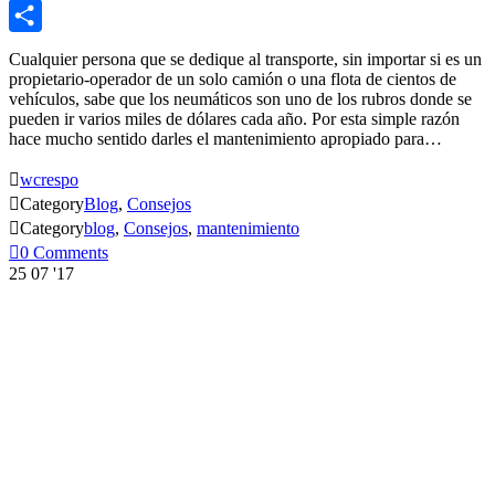
LinkedIn
Compartir
Cualquier persona que se dedique al transporte, sin importar si es un
propietario-operador de un solo camión o una flota de cientos de
vehículos, sabe que los neumáticos son uno de los rubros donde se
pueden ir varios miles de dólares cada año. Por esta simple razón
hace mucho sentido darles el mantenimiento apropiado para…

wcrespo

Category
Blog
,
Consejos

Category
blog
,
Consejos
,
mantenimiento

0
Comments
25
07 '17