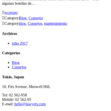
algunas botellas de…

wcrespo

Category
Blog
,
Consejos

Category
blog
,
Consejos
,
mantenimiento
Archivos
julio 2017
Categorías
Blog
Consejos
Tokio, Japan
10, Firs Avenue, Muswell Hill,
Tel: 02 562-958
Mobile: 02 562-95
E-mail:
hello@lawyers.com