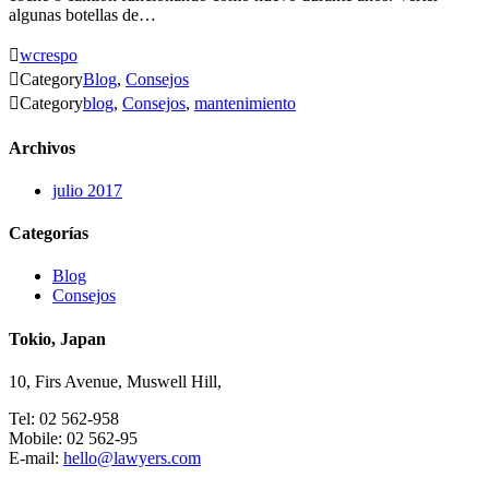
algunas botellas de…

wcrespo

Category
Blog
,
Consejos

Category
blog
,
Consejos
,
mantenimiento
Archivos
julio 2017
Categorías
Blog
Consejos
Tokio, Japan
10, Firs Avenue, Muswell Hill,
Tel: 02 562-958
Mobile: 02 562-95
E-mail:
hello@lawyers.com