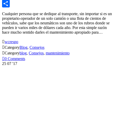
LinkedIn
Compartir
Cualquier persona que se dedique al transporte, sin importar si es un
propietario-operador de un solo camión o una flota de cientos de
vehículos, sabe que los neumáticos son uno de los rubros donde se
pueden ir varios miles de dólares cada año. Por esta simple razón
hace mucho sentido darles el mantenimiento apropiado para…

wcrespo

Category
Blog
,
Consejos

Category
blog
,
Consejos
,
mantenimiento

0
Comments
25
07 '17